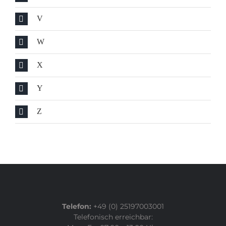
V
W
X
Y
Z
Telefon:
+49 (0) 25197003001
Telefonisch erreichbar: