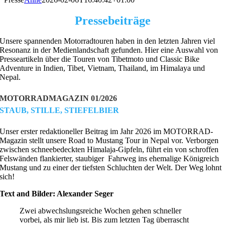
P
res
sebeiträge
Unsere spannenden Motorradtouren haben in den letzten Jahren viel
Resonanz in der Medienlandschaft gefunden. Hier eine Auswahl von
Presseartikeln über die Touren von Tibetmoto und Classic Bike
Adventure in Indien, Tibet, Vietnam, Thailand, im Himalaya und
Nepal.
MOTORRADMAGAZIN 01/2026
STAUB, STILLE, STIEFELBIER
Unser erster redaktioneller Beitrag im Jahr 2026 im MOTORRAD-
Magazin stellt unsere Road to Mustang Tour in Nepal vor. Verborgen
zwischen schneebedeckten Himalaja-Gipfeln, führt ein von schroffen
Felswänden flankierter, staubiger ­ Fahrweg ins ehemalige Königreich
Mustang und zu einer der tiefsten Schluchten der Welt. Der Weg lohnt
sich!
Text and Bilder: Alexander Seger
Zwei abwechslungsreiche Wochen gehen schneller
vorbei, als mir lieb ist. Bis zum letzten Tag überrascht