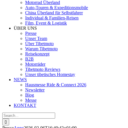
Motorrad Überland
Auto-Touren & Expeditionsmobile
China Überland für Selbstfahrer
Individual & Familien-Reisen
Film, Event & Logistik
ÜBER UNS
Presse
Unser Team
Über Tibetmoto
Warum Tibetmoto
Reisekonzept
B2B
Motorräder
Tibetmoto Reviews
Unser tibetisches Homestay
NEWS
Hausmesse Ride & Connect 2026
Newsletter
Blog
Messe
KONTAKT
Search
for:
Presse
Anne
2026-02-06T16:40:42+01:00