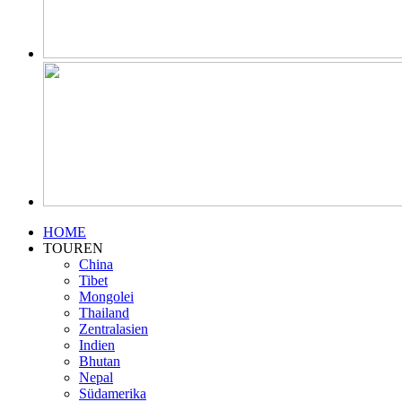
HOME
TOUREN
China
Tibet
Mongolei
Thailand
Zentralasien
Indien
Bhutan
Nepal
Südamerika