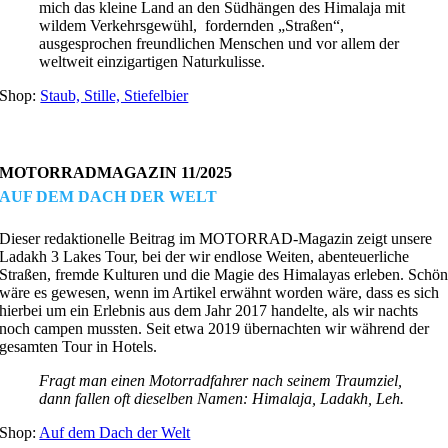
mich das kleine Land an den Südhängen des Himalaja mit
wildem Verkehrsgewühl, ­ fordernden „Straßen“,
ausgesprochen freundlichen Menschen und vor allem der
weltweit einzigartigen Naturkulisse.
Shop:
Staub, Stille, Stiefelbier
MOTORRADMAGAZIN 11/2025
AUF DEM DACH DER WELT
Dieser redaktionelle Beitrag im MOTORRAD-Magazin zeigt unsere
Ladakh 3 Lakes Tour, bei der wir endlose Weiten, abenteuerliche
Straßen, fremde Kulturen und die Magie des Himalayas erleben. Schö
wäre es gewesen, wenn im Artikel erwähnt worden wäre, dass es sich
hierbei um ein Erlebnis aus dem Jahr 2017 handelte, als wir nachts
noch campen mussten. Seit etwa 2019 übernachten wir während der
gesamten Tour in Hotels.
Fragt man einen Motorradfahrer nach seinem Traumziel,
dann fallen oft dieselben Namen: Himalaja, Ladakh, Leh.
Shop:
Auf dem Dach der Welt