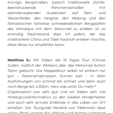
Kurvige Bergstraßen, typisch traditionelle Dörfer,
beeindruckende Panoramastraßen mit
atemberaubenden Ausblicken auf Reis- und
Weizenfelder, den Yangtze, den Mekong und den
fantastischen teilweise schneebedeckten Berggipfeln
des Himalaya mit dem Motorrad zu erleben ist so
einmalig faszinierend, dass ich jedem, der das
traditionelle China und Tibet hautnah erleben möchte,
diese Reise nur empfehlen kann.
Matthias S.:
Wir haben die 10 Tages Tour (Chinas
Süden, Südlich der Wolken) über das Motorrad Action
Team gebucht. Die Moppedtour selbst ist einfach nur
gut – Panoramastrassen, Kurven satt – in allen
Ausführungen von schmal bis schnell und dann auch
noch Berge bis 4.300m. Herz was willst Du mehr?
Organisation war sehr gut und wir haben sehr viel
Hintergrundinformation zu den lokalen Minderheiten
und auch sehr private Einblicke in das Leben vor Ort
erhalten. Der Tourguide Hendrik von Tibetmoto lässt
einen (fast) immer frei fahren und hinten kümmert