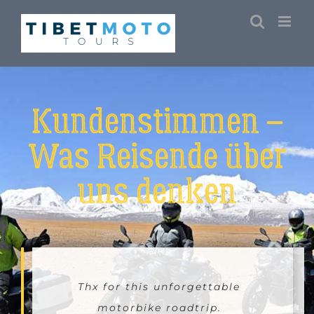
Skip
to
content
Kundenstimmen –
Was Reisende über
uns denken
Thx for this unforgettable
motorbike roadtrip.