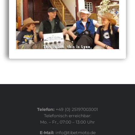
Telefon:
+49 (0) 25197003001
Telefonisch erreichbar:
Mo. – Fr., 07:00 – 13:00 Uhr
E-Mail:
info@tibetmoto.de