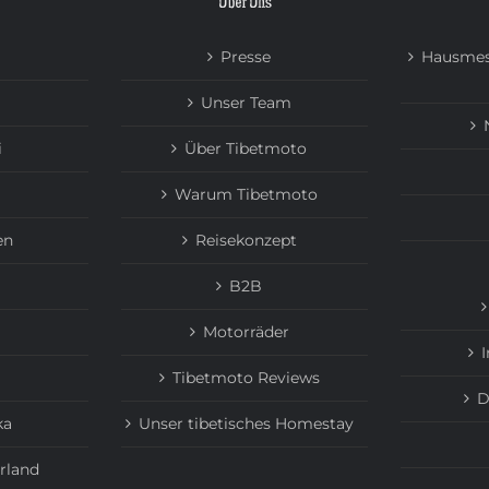
Über Uns
Presse
Hausmes
Unser Team
i
Über Tibetmoto
Warum Tibetmoto
en
Reisekonzept
B2B
Motorräder
Tibetmoto Reviews
D
ka
Unser tibetisches Homestay
rland