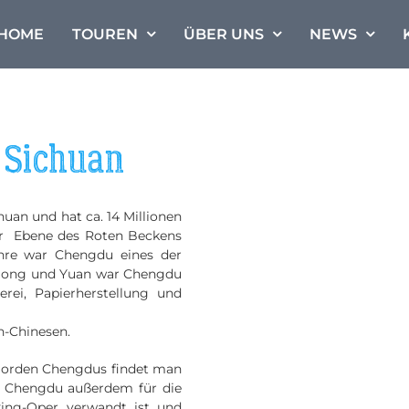
HOME
TOUREN
ÜBER UNS
NEWS
n Sichuan
uan und hat ca. 14 Millionen
der Ebene des Roten Beckens
hre war Chengdu eines der
r Song und Yuan war Chengdu
rei, Papierherstellung und
-Chinesen.
 Norden Chengdus findet man
t Chengdu außerdem für die
ing-Oper verwandt ist und