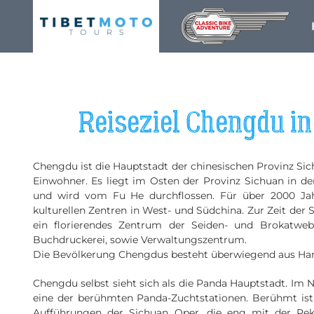
Skip
to
content
Reiseziel Chengdu i
Chengdu ist die Hauptstadt der chinesischen Provinz Sich
Einwohner. Es liegt im Osten der Provinz Sichuan in 
und wird vom Fu He durchflossen. Für über 2000 Ja
kulturellen Zentren in West- und Südchina. Zur Zeit de
ein florierendes Zentrum der Seiden- und Brokatwebe
Buchdruckerei, sowie Verwaltungszentrum.
Die Bevölkerung Chengdus besteht überwiegend aus Han
Chengdu selbst sieht sich als die Panda Hauptstadt. Im
eine der berühmten Panda-Zuchtstationen. Berühmt is
Aufführungen der Sichuan Oper, die eng mit der Pek