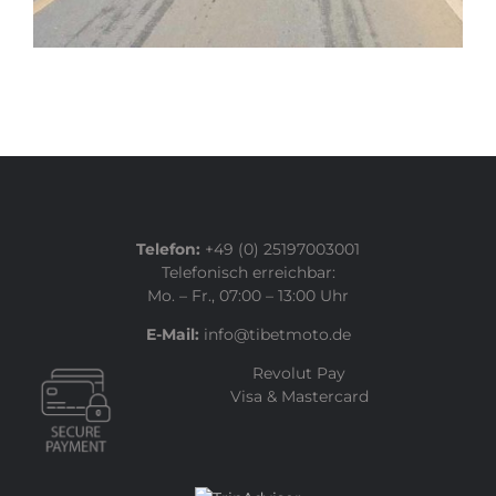
Telefon:
+49 (0) 25197003001
Telefonisch erreichbar:
Mo. – Fr., 07:00 – 13:00 Uhr
E-Mail:
info@tibetmoto.de
Revolut Pay
Visa & Mastercard