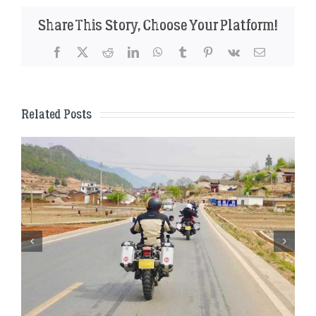
Share This Story, Choose Your Platform!
Facebook
X
Reddit
LinkedIn
WhatsApp
Tumblr
Pinterest
Vk
Email
Related Posts
Das perfekte Motorrad für eine Reise
durch China