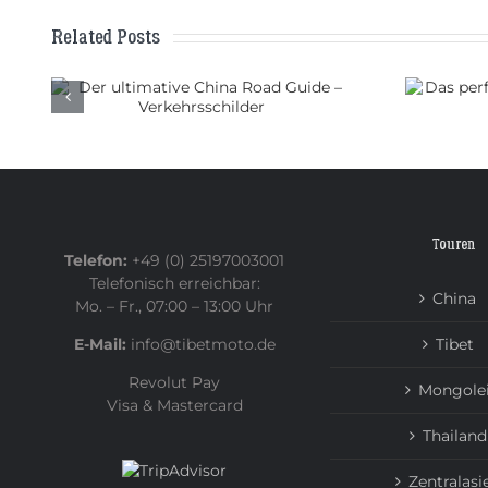
Related Posts
oad
Das perfekte Motorrad für
er
eine Reise durch China
Touren
Telefon:
+49 (0) 25197003001
Telefonisch erreichbar:
China
Mo. – Fr., 07:00 – 13:00 Uhr
E-Mail:
info@tibetmoto.de
Tibet
Revolut Pay
Mongole
Visa & Mastercard
Thailand
Zentralasi