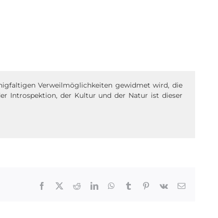
igfaltigen Verweilmöglichkeiten gewidmet wird, die
r Introspektion, der Kultur und der Natur ist dieser
Facebook
X
Reddit
LinkedIn
WhatsApp
Tumblr
Pinterest
Vk
Email