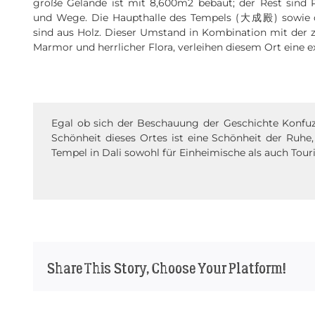
große Gelände ist mit 8,600m2 bebaut; der Rest sind P
und Wege. Die Haupthalle des Tempels (大成殿) sowie de
sind aus Holz. Dieser Umstand in Kombination mit der
Marmor und herrlicher Flora, verleihen diesem Ort eine ex
Egal ob sich der Beschauung der Geschichte Konfuz
Schönheit dieses Ortes ist eine Schönheit der Ruhe,
Tempel in Dali sowohl für Einheimische als auch Tour
Share This Story, Choose Your Platform!