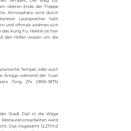
denen Tempels. Der Weg zur
 am oberen Ende der Treppe
 Die Atmosphäre wird durch
teckten Lautsprecher hallt
ein und oftmals widmen sich
des Kung Fu. Hektik ist hier
auf den Höfen wissen um die
fuzianische Tempel, oder auch
e Anlage während der Yuan
sers Tong Zhi (1856-1875)
 der Stadt Dali in die Wege
er Restaurationsarbeiten ward
acht. Das insgesamt 12,217m2