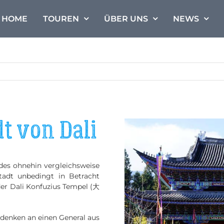
HOME
TOUREN
ÜBER UNS
NEWS
dt von Dali
 des ohnehin vergleichsweise
stadt unbedingt in Betracht
r Dali Konfuzius Tempel (大
enken an einen General aus