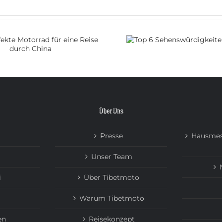
Top 6
Wie beantrag
Sehenswürdigkeiten in
Visum fü
China
Über Uns
Presse
Hausmes
Unser Team
i
Über Tibetmoto
Warum Tibetmoto
en
Reisekonzept