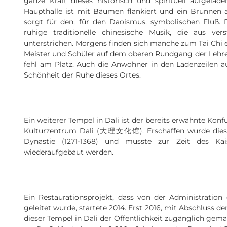
ganze Kraft dieses historisch und spirituell aufgela
Haupthalle ist mit Bäumen flankiert und ein Brunnen
sorgt für den, für den Daoismus, symbolischen Fluß.
ruhige traditionelle chinesische Musik, die aus vers
unterstrichen. Morgens finden sich manche zum Tai Chi 
Meister und Schüler auf dem oberen Rundgang der Lehre 
fehl am Platz. Auch die Anwohner in den Ladenzeilen 
Schönheit der Ruhe dieses Ortes.
Ein weiterer Tempel in Dali ist der bereits erwähnte Kon
Kulturzentrum Dali (大理文化馆). Erschaffen wurde dies
Dynastie (1271-1368) und musste zur Zeit des Kai
wiederaufgebaut werden.
Ein Restaurationsprojekt, dass von der Administration
geleitet wurde, startete 2014. Erst 2016, mit Abschluss d
dieser Tempel in Dali der Öffentlichkeit zugänglich gem