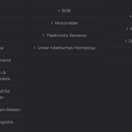
B2B
Motorräder
Tibetmoto Reviews
D
ka
Unser tibetisches Homestay
rland
n &
obile
d für
er
ien-Reisen
ogistik