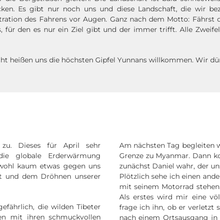
ken. Es gibt nur noch uns und diese Landschaft, die wir bez
ration des Fahrens vor Augen. Ganz nach dem Motto: Fährst du
 für den es nur ein Ziel gibt und der immer trifft. Alle Zweifel
cht heißen uns die höchsten Gipfel Yunnans willkommen. Wir dür
u. Dieses für April sehr
Am nächsten Tag begleiten w
die globale Erderwärmung
Grenze zu Myanmar.
Dann ko
n wohl kaum etwas gegen uns
zunächst Daniel wahr, der un
eit und dem Dröhnen unserer
Plötzlich sehe ich einen and
mit seinem Motorrad stehen. 
Als erstes wird mir eine vö
gefährlich, die wilden Tibeter
frage ich ihn, ob er verletzt s
en mit ihren schmuckvollen
nach einem Ortsausgang in e