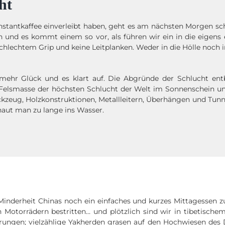
ht
tantkaffee einverleibt haben, geht es am nächsten Morgen schne
ln und es kommt einem so vor, als führen wir ein in die eigens
schlechtem Grip und keine Leitplanken. Weder in die Hölle noc
mehr Glück und es klart auf. Die Abgründe der Schlucht ent
Felsmasse der höchsten Schlucht der Welt im Sonnenschein und
kzeug, Holzkonstruktionen, Metallleitern, Überhängen und Tunne
haut man zu lange ins Wasser.
Minderheit Chinas noch ein einfaches und kurzes Mittagessen 
n Motorrädern bestritten… und plötzlich sind wir in tibetisc
erungen; vielzählige Yakherden grasen auf den Hochwiesen des 