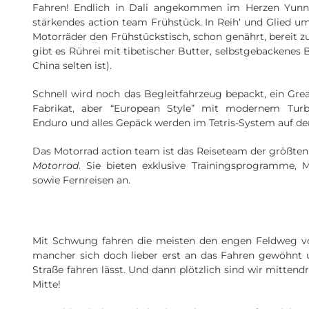
Fahren! Endlich in Dali angekommen im Herzen Yunna
stärkendes action team Frühstück. In Reih‘ und Glied u
Motorräder den Frühstückstisch, schon genährt, bereit z
gibt es Rührei mit tibetischer Butter, selbstgebackenes 
China selten ist).
Schnell wird noch das Begleitfahrzeug bepackt, ein Grea
Fabrikat, aber “European Style” mit modernem Turbo
Enduro und alles Gepäck werden im Tetris-System auf der
Das Motorrad action team ist das Reiseteam der größten
Motorrad
. Sie bieten exklusive Trainingsprogramme, 
sowie Fernreisen an.
Mit Schwung fahren die meisten den engen Feldweg v
mancher sich doch lieber erst an das Fahren gewöhnt u
Straße fahren lässt. Und dann plötzlich sind wir mittend
Mitte!