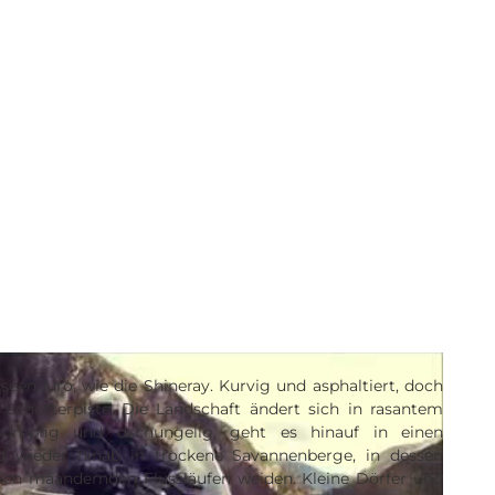
eiseenduro, wie die Shineray. Kurvig und asphaltiert, doch
Schotterpiste. Die Landschaft ändert sich in rasantem
umpfig und dschungelig, geht es hinauf in einen
d wieder hinab in trockene Savannenberge, in dessen
lich mäandernden Flussläufen weiden. Kleine Dörfer und