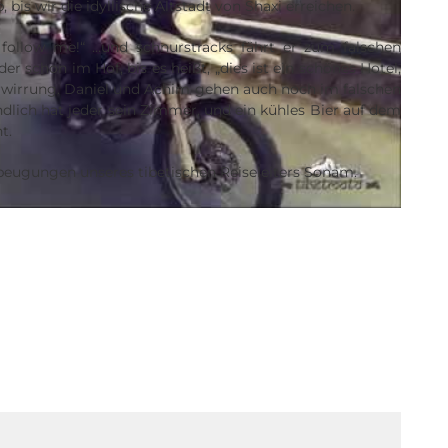
 bis wir die idyllische Altstadt von Shaxi erreichen.
, follow me!“ …und schnurstracks fährt er zum falschen
er schon im Hof, bis es heißt, „dies ist ein schönes Hotel,
erwirrung. Daniel und Achim gehen auch noch im falschen
ndlich hat jeder sein Zimmer, und ein kühles Bier auf dem
t.
beugungen unseres tibetischen Reiseleiters Sonam.