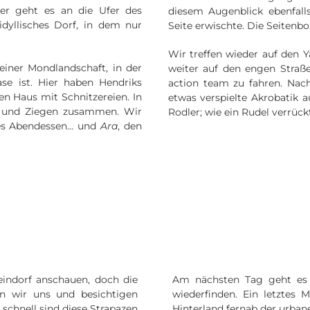
ter geht es an die Ufer des
diesem Augenblick ebenfall
idyllisches Dorf, in dem nur
Seite erwischte. Die Seitenb
Wir treffen wieder auf den
einer Mondlandschaft, in der
weiter auf den engen Straße
e ist. Hier haben Hendriks
action team zu fahren. Nac
n Haus mit Schnitzereien. In
etwas verspielte Akrobatik 
e und Ziegen zusammen. Wir
Rodler; wie ein Rudel verrück
hes Abendessen… und
Ara
, den
teindorf anschauen, doch die
Am nächsten Tag geht es 
en wir uns und besichtigen
wiederfinden. Ein letztes
schnell sind diese Strapazen
Hinterland fernab der urba