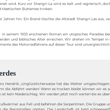
knet wird. Kurz vor Shangri-La wird es kalt und regnerisch, doc
tibetischen Buttertee trinken.
Jahren hin. Ein Brand löschte die Altstadt Shangri-Las aus, ver
 in seinem 1933 erschienen Roman ein utopisches Paradies bes
 werden und biblisches Alter erreichen. Wir drehen im Tempel 
Momente des Motorradfahrens auf dieser Tour sind unvergleichlich
erdes
rs Hendrik: „Unglücklicherweise hat das Wetter umgeschlagen. 
nn die Abfahrt werden! Wenn es trocken bleibt können wir es s
st kein Niederschlag. Wir werden jetzt noch warten bis es über
Fußwärmer aus Fell und befahren die Serpentinen. Die Gruppe um
er die Bergstraßen gleiten. Die Landschaft ist bald schneew