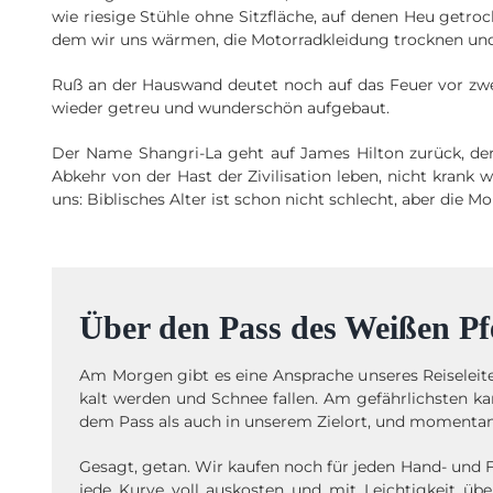
wie riesige Stühle ohne Sitzfläche, auf denen Heu getroc
dem wir uns wärmen, die Motorradkleidung trocknen und 
Ruß an der Hauswand deutet noch auf das Feuer vor zwei 
wieder getreu und wunderschön aufgebaut.
Der Name Shangri-La geht auf James Hilton zurück, der
Abkehr von der Hast der Zivilisation leben, nicht krank
uns: Biblisches Alter ist schon nicht schlecht, aber die 
Über den Pass des Weißen Pf
Am Morgen gibt es eine Ansprache unseres Reiseleite
kalt werden und Schnee fallen. Am gefährlichsten ka
dem Pass als auch in unserem Zielort, und momentan i
Gesagt, getan. Wir kaufen noch für jeden Hand- und 
jede Kurve voll auskosten und mit Leichtigkeit üb