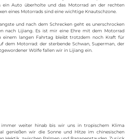
s ein Auto überholte und das Motorrad an der rechten
oxen eines Motorrads sind eine wichtige Knautschzone.
 Yangste und nach dem Schrecken geht es unerschrocken
n nach Lijiang. Es ist mir eine Ehre mit dem Motorrad
h einem langen Fahrtag bleibt trotzdem noch Kraft für
auf dem Motorrad: der sterbende Schwan, Superman, der
tgewordener Wölfe fallen wir in Lijiang ein.
immer weiter hinab bis wir uns in tropischem Klima
 Mal genießen wir die Sonne und Hitze im chinesischen
nen Hektik, zwischen Palmen und Bananenstauden. Zurück