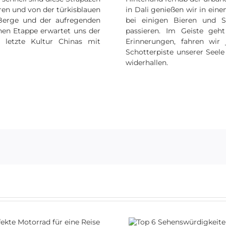
ren und von der türkisblauen
in Dali genießen wir in ein
 Berge und der aufregenden
bei einigen Bieren und S
en Etappe erwartet uns der
passieren. Im Geiste geh
e letzte Kultur Chinas mit
Erinnerungen, fahren wir
Schotterpiste unserer Seel
widerhallen.
Top 6
Wie beantra
Sehenswürdigkeiten in