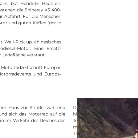
ns, bot Hendriks Haus ein
mstehen die Shineray X5 400-
ur Abfahrt. Für die Menschen
Brot und guten Kaffee (der in
t Wall-Pick up, chinesisches
diesel-Motor. Eine Ersatz-
 Ladefläche verstaut.
 Motorradzeitschrift Europas
Motorradevents und Europa-
om Haus zur Straße, während
Die Straße ist toll für eine R
nd sich das Motorrad auf die
hin und wieder gewürzt mit 
rin im Verkehr des Reiches der
Tempo, bei Eryuan noch s
mediterranen Pinienwald un
Tälern Wasserbüffel an natür