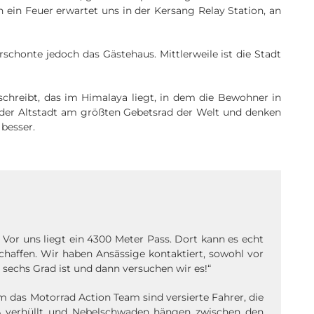
h ein Feuer erwartet uns in der Kersang Relay Station, an
schonte jedoch das Gästehaus. Mittlerweile ist die Stadt
chreibt, das im Himalaya liegt, in dem die Bewohner in
in der Altstadt am größten Gebetsrad der Welt und denken
 besser.
Vor uns liegt ein 4300 Meter Pass. Dort kann es echt
chaffen. Wir haben Ansässige kontaktiert, sowohl vor
 sechs Grad ist und dann versuchen wir es!“
 das Motorrad Action Team sind versierte Fahrer, die
eiß verhüllt und Nebelschwaden hängen zwischen den