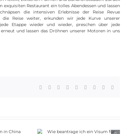
em exquisiten Restaurant ein tolles Abendessen und lassen
chnäpsen die intensiven Erlebnisse der Reise Revue
t die Reise weiter, erkunden wir jede Kurve unserer
 jede Etappe wieder und wieder, preschen über jede
e erneut und lassen das Dröhnen unserer Motoren in uns
Facebook
X
Reddit
LinkedIn
WhatsApp
Tumblr
Pinterest
Vk
Email
ge ich ein