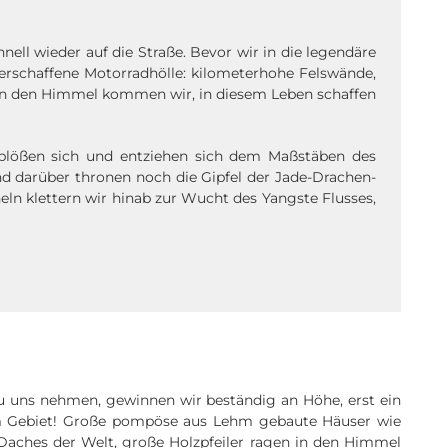
ll wieder auf die Straße. Bevor wir in die legendäre
 erschaffene Motorradhölle: kilometerhohe Felswände,
h in den Himmel kommen wir, in diesem Leben schaffen
blößen sich und entziehen sich dem Maßstäben des
 darüber thronen noch die Gipfel der Jade-Drachen-
ln klettern wir hinab zur Wucht des Yangste Flusses,
zu uns nehmen, gewinnen wir beständig an Höhe, erst ein
hem Gebiet! Große pompöse aus Lehm gebaute Häuser wie
Daches der Welt, große Holzpfeiler ragen in den Himmel