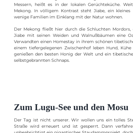
Messern, heißt es in der lokalen Gerüchteküche. Wei
Mekong. In völligem Kontrast steht Jiabe, ein kleines 
wenige Familien im Einklang mit der Natur wohnen.
Der Mekong fließt hier durch die Schluchten Mordors, 
Jiabe mit seinen Weiden und Walnußbäumen eine Oas
Verwandten einen Homestay in ihrem schönen tibetische
einem tiefergelegenen Zwischenhof leben Hund, Küh
genießen den besten Honig der Welt und ein tibetisc
selbstgebrannten Schnaps.
Zum Lugu-See und den Mosu
Der Tag ist nicht unserer. Wir wollen uns ein tolles S
Straße wird erneuert und ist gesperrt. Dann verfahr
unbeabsichtigt ein gigantisches Staudammprojekt, doch 