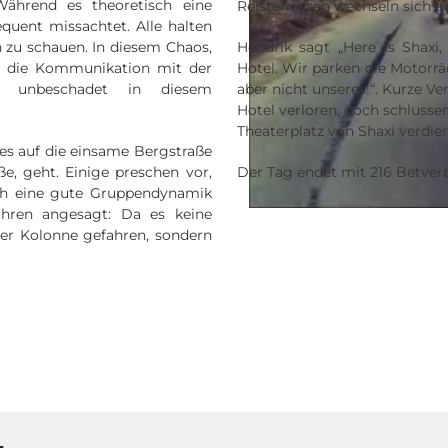
Während es theoretisch eine
Reisterrassen wechseln sich ab,
quent missachtet. Alle halten
n zu schauen. In diesem Chaos,
Hendrik sagt „Here is Shaxi
ch die Kommunikation mit der
Hotel. Wir parken die Motorräd
h unbeschadet in diesem
aber nicht unseres!“. Kurze V
Hotel verloren, doch schlusse
Theaterplatz von Shaxi verdien
 es auf die einsame Bergstraße
ße, geht. Einige preschen vor,
Der Tag endet mit 216 Betver
ich eine gute Gruppendynamik
ahren angesagt: Da es keine
 der Kolonne gefahren, sondern