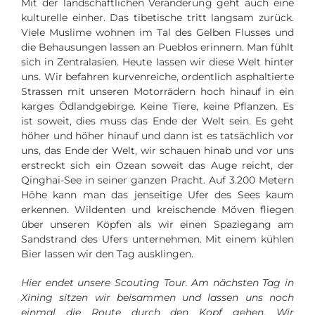
Mit der landschaftlichen Veränderung geht auch eine
kulturelle einher. Das tibetische tritt langsam zurück.
Viele Muslime wohnen im Tal des Gelben Flusses und
die Behausungen lassen an Pueblos erinnern. Man fühlt
sich in Zentralasien. Heute lassen wir diese Welt hinter
uns. Wir befahren kurvenreiche, ordentlich asphaltierte
Strassen mit unseren Motorrädern hoch hinauf in ein
karges Ödlandgebirge. Keine Tiere, keine Pflanzen. Es
ist soweit, dies muss das Ende der Welt sein. Es geht
höher und höher hinauf und dann ist es tatsächlich vor
uns, das Ende der Welt, wir schauen hinab und vor uns
erstreckt sich ein Ozean soweit das Auge reicht, der
Qinghai-See in seiner ganzen Pracht. Auf 3.200 Metern
Höhe kann man das jenseitige Ufer des Sees kaum
erkennen. Wildenten und kreischende Möven fliegen
über unseren Köpfen als wir einen Spaziegang am
Sandstrand des Ufers unternehmen. Mit einem kühlen
Bier lassen wir den Tag ausklingen.
Hier endet unsere Scouting Tour. Am nächsten Tag in
Xining sitzen wir beisammen und lassen uns noch
einmal die Route durch den Kopf gehen. Wir