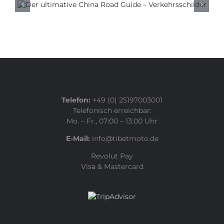
Reise durch China
Telefon:
+49 (0) 25197003001
Telefonisch erreichbar:
Mo. – Fr., 07:00 – 13:00 Uhr
E-Mail:
info@tibetmoto.de
Revolut Pay
Visa & Mastercard