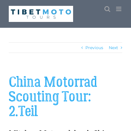
Skip
to
content
Previous
Next
China Motorrad
Scouting Tour:
2.Teil