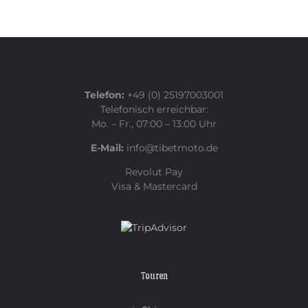
Telefon:
+49 (0) 25197003001
Telefonisch erreichbar:
Mo. – Fr., 07:00 – 13:00 Uhr
E-Mail:
info@tibetmoto.de
Revolut Pay
Visa & Mastercard
Touren