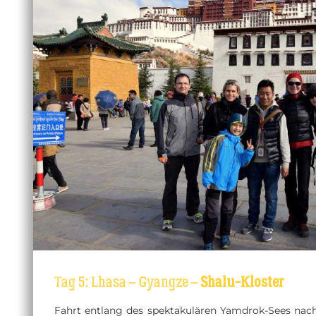
Tag 5: Lhasa – Gyangze –
Shalu-Kloster
Fahrt entlang des spektakulären Yamdrok-Sees nac