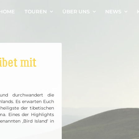
HOME
TOUREN
ÜBER UNS
NEWS
ibet mit
 und durchwandert die
lands. Es erwarten Euch
eiligste der tibetischen
a. Eines der Highlights
enannten ‚Bird Island‘ in