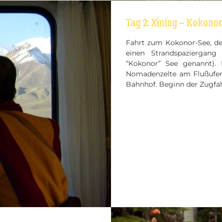
Tag 2: Xining – Kokonor
Fahrt zum Kokonor-See, d
einen Strandspaziergan
“Kokonor” See genannt).
Nomadenzelte am Flußufer 
Bahnhof. Beginn der Zugfahr