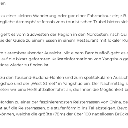
ren.
u einer kleinen Wanderung oder gar einer Fahrradtour ein; z.B
liche Atmosphäre fernab vom touristischen Trubel bieten sich 
geht es vom Südwesten der Region in den Nordosten; nach Guilin.
sie der Guide zu einem Essen in einem Restaurant mit lokaler Kü
e mit atemberaubender Aussicht. Mit einem Bambusfloß geht es 
k auf die bizarr geformten Kalksteinformationn von Yangshuo ge
ote wieder zu finden ist.
 zu den Tausend-Buddha-Höhlen und zum spektakulären Aussicht
shuo und der „West Street“ in Yangshuo ein. Der Nachmittag s
eten wir eine Heißluftballonfahrt an, die Ihnen die Möglichkeit 
 Norden zu einer der faszinierendsten Reisterrassen von China, 
auf die Reisterrassen, die stufenförmig ins Tal absteigen. Bev
önnen, welche die größte (78m) der über 100 nagellosen Brücke