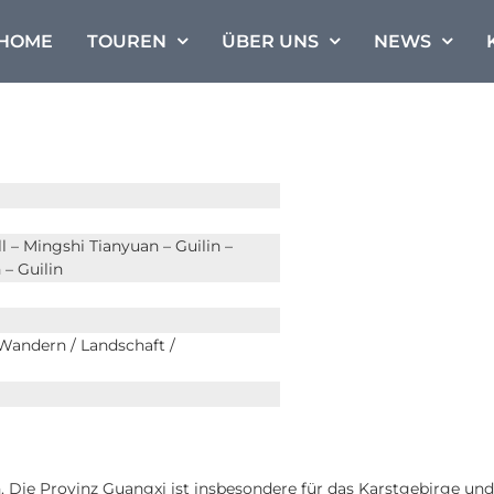
HOME
TOUREN
ÜBER UNS
NEWS
 – Mingshi Tianyuan – Guilin –
– Guilin
Wandern / Landschaft /
. Die Provinz Guangxi ist insbesondere für das Karstgebirge und