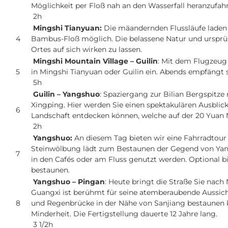
Möglichkeit per Floß nah an den Wasserfall heranzufah
2h
Mingshi Tianyuan:
Die mäandernden Flussläufe laden z
4
Bambus-Floß möglich. Die belassene Natur und ursprüng
Ortes auf sich wirken zu lassen.
Mingshi Mountain Village – Guilin
: Mit dem Flugzeug 
5
in Mingshi Tianyuan oder Guilin ein. Abends empfängt 
5h
Guilin – Yangshuo
: Spaziergang zur Bilian Bergspitz
Xingping. Hier werden Sie einen spektakulären Ausblic
6
Landschaft entdecken können, welche auf der 20 Yuan N
2h
Yangshuo:
An diesem Tag bieten wir eine Fahrradtour
Steinwölbung lädt zum Bestaunen der Gegend von Yang
7
in den Cafés oder am Fluss genutzt werden. Optional bi
bestaunen.
Yangshuo – Pingan
: Heute bringt die Straße Sie nach
Guangxi ist berühmt für seine atemberaubende Aussicht 
8
und Regenbrücke in der Nähe von Sanjiang bestaunen k
Minderheit. Die Fertigstellung dauerte 12 Jahre lang.
3 1/2h