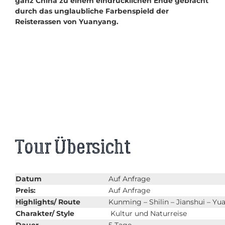
ganz China zu einem eindrücklichen Ende gebracht
durch das unglaubliche Farbenspield der
Reisterassen von Yuanyang.
Tour Übersicht
Datum
Auf Anfrage
Preis:
Auf Anfrage
Highlights/ Route
Kunming – Shilin – Jianshui – Y
Charakter/ Style
Kultur und Naturreise
Dauer
5 Tage