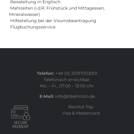
Reiseleitung in Englisch
Mahlzeiten (i.d.R. Frühstück und Mittagessen,
Mineralwasser)
Hilfestellung bei der Visumsbeantragung
Flugbuchungsservice
Telefon:
+49 (0) 25197003001
Telefonisch erreichbar:
Mo. – Fr., 07:00 – 13:00 Uhr
E-Mail:
info@tibetmoto.de
Revolut Pay
Visa & Mastercard