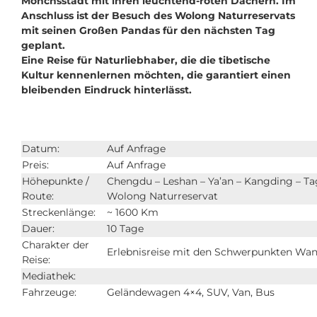
Mönchsstadt mit ihren leuchtend-roten Dächern. Im
Anschluss ist der Besuch des Wolong Naturreservats
mit seinen Großen Pandas für den nächsten Tag
geplant.
Eine Reise für Naturliebhaber, die die tibetische
Kultur kennenlernen möchten, die garantiert einen
bleibenden Eindruck hinterlässt.
Datum:
Auf Anfrage
Preis:
Auf Anfrage
Höhepunkte /
Chengdu – Leshan – Ya’an – Kangding – Ta
Route:
Wolong Naturreservat
Streckenlänge:
~ 1600 Km
Dauer:
10 Tage
Charakter der
Erlebnisreise mit den Schwerpunkten Wand
Reise:
Mediathek:
Fahrzeuge:
Geländewagen 4×4, SUV, Van, Bus