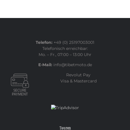
Telefon:
+49 (0) 25197003001
Telefonisch erreichbar:
Mo. – Fr., 07:00 – 13:00 Uhr
E-Mail:
info@tibetmoto.de
Revolut Pay
Visa & Mastercard
Touren