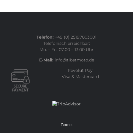
Telefon:
+49 (0) 25197003001
Telefonisch erreichbar:
Mo. – Fr., 07:00 – 13:00 Uhr
E-Mail:
info@tibetmoto.de
Revolut Pay
Visa & Mastercard
Touren