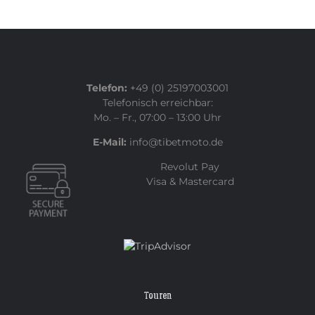
Telefon:
+49 (0) 25197003001
Telefonisch erreichbar:
Mo. – Fr., 07:00 – 13:00 Uhr
E-Mail:
info@tibetmoto.de
Revolut Pay
Visa & Mastercard
Touren