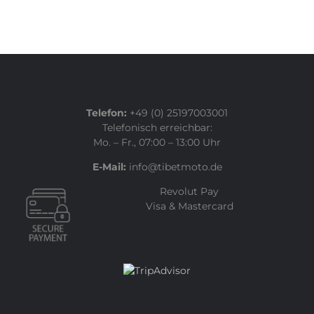
Telefon:
+49 (0) 25197003001
Telefonisch erreichbar:
Mo. – Fr., 07:00 – 13:00 Uhr
E-Mail:
info@tibetmoto.de
Revolut Pay
Visa & Mastercard