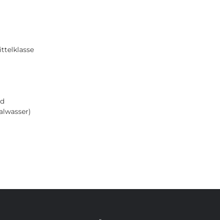
HOME
TOUREN
ÜBER UNS
NEWS
ttelklasse
nd
alwasser)