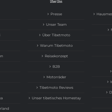
Über Uns
Presse
Hausmes
Unser Team
i
Über Tibetmoto
Warum Tibetmoto
en
Reisekonzept
B2B
Motorräder
Tibetmoto Reviews
D
ka
Unser tibetisches Homestay
rland