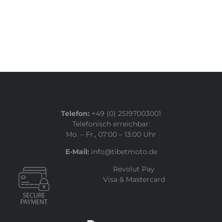
Telefon:
+49 (0) 25197003001
Telefonisch erreichbar:
Mo. – Fr., 07:00 – 13:00 Uhr
E-Mail:
info@tibetmoto.de
Revolut Pay
Visa & Mastercard