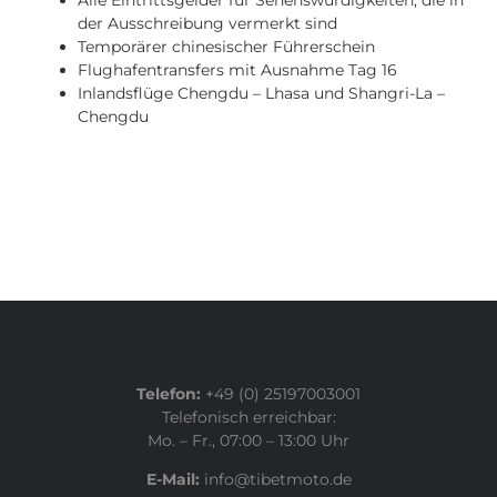
Alle Eintrittsgelder für Sehenswürdigkeiten, die in
der Ausschreibung vermerkt sind
Temporärer chinesischer Führerschein
Flughafentransfers mit Ausnahme Tag 16
Inlandsflüge Chengdu – Lhasa und Shangri-La –
Chengdu
Telefon:
+49 (0) 25197003001
Telefonisch erreichbar:
Mo. – Fr., 07:00 – 13:00 Uhr
E-Mail:
info@tibetmoto.de