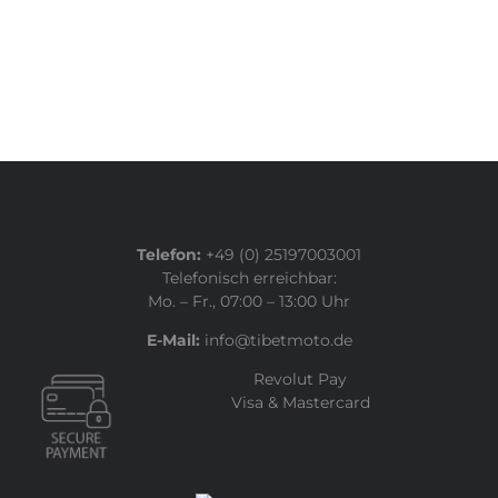
Telefon:
+49 (0) 25197003001
Telefonisch erreichbar:
Mo. – Fr., 07:00 – 13:00 Uhr
E-Mail:
info@tibetmoto.de
Revolut Pay
Visa & Mastercard