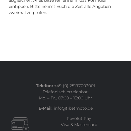
abgleichen. Alles bitte fehlerfrei in das Formular
eintippen. Bitte nehmt Euch die Zeit alle Angaben
zweimal zu prüfen.
Telefon:
+49 (0) 25197003001
Telefonisch erreichbar:
Mo. – Fr., 07:00 – 13:00 Uhr
E-Mail:
info@tibetmoto.de
Revolut Pay
Visa & Mastercard