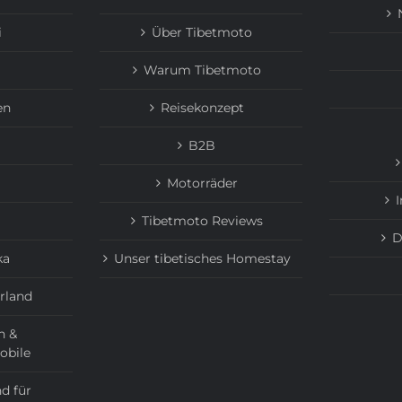
i
Über Tibetmoto
Warum Tibetmoto
en
Reisekonzept
B2B
Motorräder
Tibetmoto Reviews
D
ka
Unser tibetisches Homestay
rland
n &
obile
d für