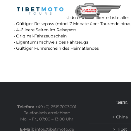
Skip
to
content
Nach der Buchung erhältst du eine detaillierte Liste alle
• Gültiger Reisepass (mind. 7 Monate über Tourende hinau
• 4–6 leere Seiten im Reisepass
• Original-Fahrzeugschein
• Eigentumsnachweis des Fahrzeugs
• Gültiger Führerschein des Heimatlandes
Touren
Telefon:
+49 (0) 25197003001
Telefonisch erreichbar:
China
Mo. – Fr., 07:00 – 13:00 Uhr
E-Mail:
info@tibetmoto.de
Tibet