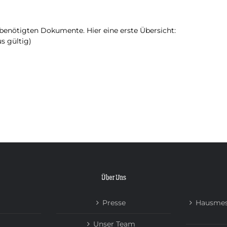
HOME
TOUREN
ÜBER UNS
NEWS
r benötigten Dokumente. Hier eine erste Übersicht:
s gültig)
Über Uns
Presse
Hausmes
Unser Team