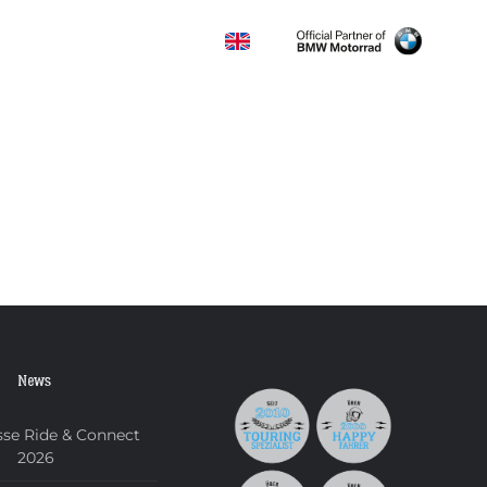
KONTAKT
News
se Ride & Connect
2026