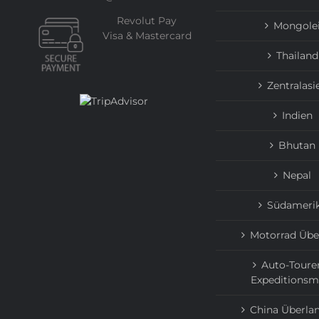
Revolut Pay
Mongole
Visa & Mastercard
Thailand
Zentralasi
Indien
Bhutan
Nepal
Südameri
Motorrad Übe
Auto-Toure
Expeditionsm
China Überlan