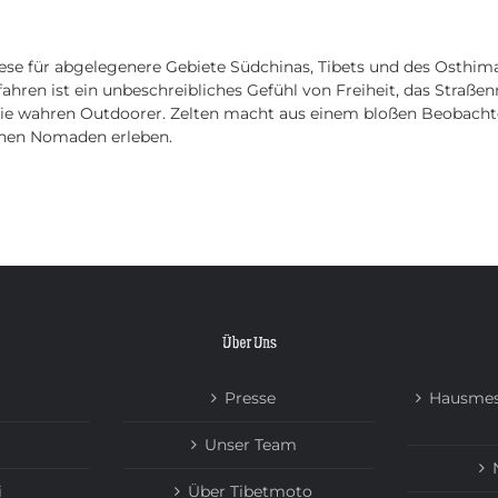
HOME
TOUREN
ÜBER UNS
NEWS
iese für abgelegenere Gebiete Südchinas, Tibets und des Osthi
ahren ist ein unbeschreibliches Gefühl von Freiheit, das Straßen
e wahren Outdoorer. Zelten macht aus einem bloßen Beobachter 
schen Nomaden erleben.
Über Uns
Presse
Hausmes
Unser Team
i
Über Tibetmoto