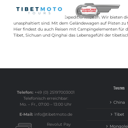
Skip
to
content
Dies sind Geländewagen Expedition-Reisen. Wir bieten d
unasphaltiert sind. Mit dem Geländewagen auf Pisten zu f
Hier findest du auch Reisen mit Campingelementen für di
Tibet, Sichuan und Qinghai das Lebensgefühl der tibeti
Touren
Telefon:
+49 (0) 25197003001
Telefonisch erreichbar:
China
Mo. – Fr., 07:00 – 13:00 Uhr
E-Mail:
info@tibetmoto.de
Tibet
Revolut Pay
Mongole