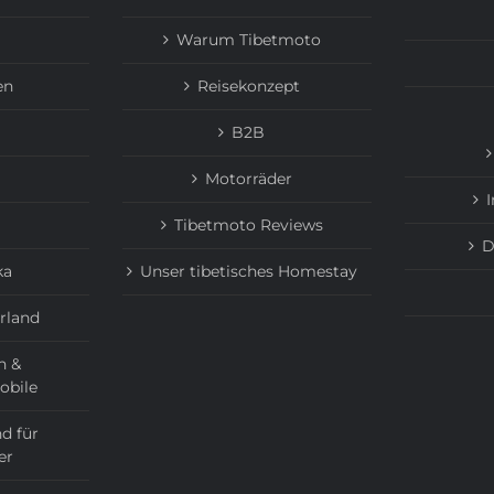
Warum Tibetmoto
en
Reisekonzept
B2B
Motorräder
Tibetmoto Reviews
D
ka
Unser tibetisches Homestay
rland
n &
obile
d für
er