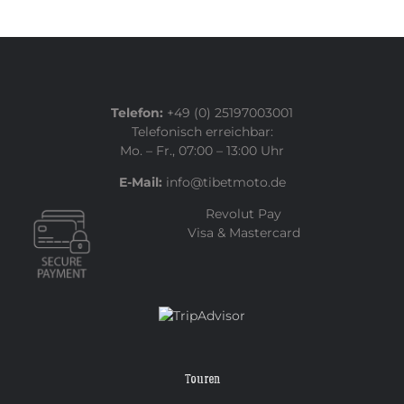
Telefon:
+49 (0) 25197003001
Telefonisch erreichbar:
Mo. – Fr., 07:00 – 13:00 Uhr
E-Mail:
info@tibetmoto.de
Revolut Pay
Visa & Mastercard
Touren