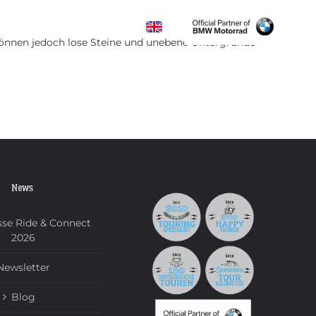
KONTAKT
 können jedoch lose Steine und unebene Untergründe
News
se Ride & Connect
2026
Newsletter
Blog