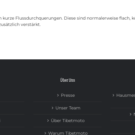
HOME
TOUREN
ÜBER UNS
NEWS
ch kurze Flussdurchquerungen. Diese sind normalerweise flach,
usätzlich verstärkt.
Über Uns
Presse
Hausmes
Unser Team
i
Über Tibetmoto
Warum Tibetmoto