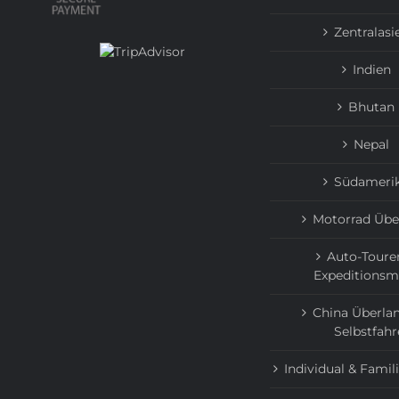
Zentralasi
Indien
Bhutan
Nepal
Südameri
Motorrad Übe
Auto-Toure
Expeditionsm
China Überlan
Selbstfahr
Individual & Famil