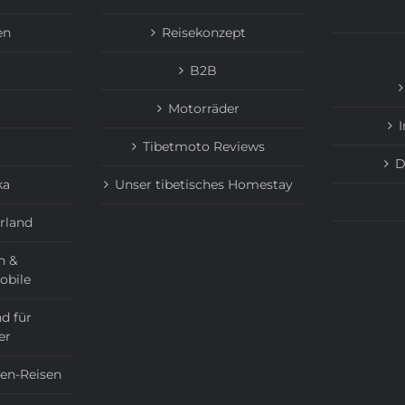
en
Reisekonzept
B2B
Motorräder
Tibetmoto Reviews
D
ka
Unser tibetisches Homestay
rland
n &
obile
d für
er
ien-Reisen