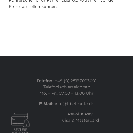
Führerscheins für Fahrer über 60/70 Jahren vor der
Einreise stellen können.
Telefon:
+49 (0) 25197003001
Telefonisch erreichbar:
Mo. – Fr., 07:00 – 13:00 Uhr
E-Mail:
info@tibetmoto.de
Revolut Pay
Visa & Mastercard