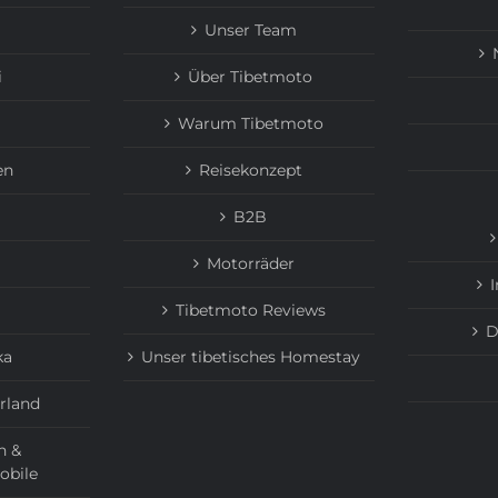
Unser Team
i
Über Tibetmoto
Warum Tibetmoto
en
Reisekonzept
B2B
Motorräder
Tibetmoto Reviews
D
ka
Unser tibetisches Homestay
rland
n &
obile