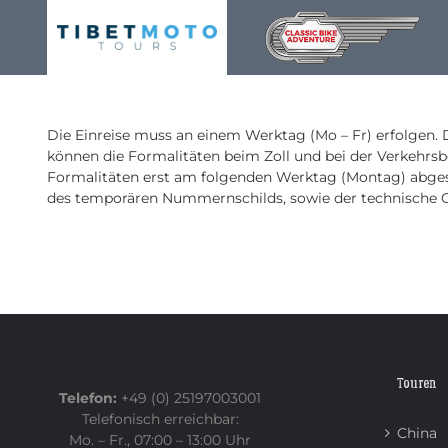
Skip
to
content
Die Einreise muss an einem Werktag (Mo – Fr) erfolgen.
können die Formalitäten beim Zoll und bei der Verkehrsb
Formalitäten erst am folgenden Werktag (Montag) abgesc
des temporären Nummernschilds, sowie der technische Ch
Touren
Telefon:
+49 (0) 25197003001
Telefonisch erreichbar:
China
Mo. – Fr., 07:00 – 13:00 Uhr