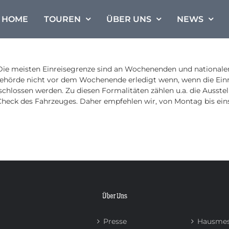
HOME
TOUREN
ÜBER UNS
NEWS
 Die meisten Einreisegrenze sind an Wochenenden und nationalen
ehörde nicht vor dem Wochenende erledigt wenn, wenn die Einre
hlossen werden. Zu diesen Formalitäten zählen u.a. die Ausste
eck des Fahrzeuges. Daher empfehlen wir, von Montag bis einsc
Über Uns
Presse
Hausmes