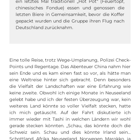
ein letztes Mal traditionell „Hot Pot“ (Feuertopf,
chinesisches Fondue) essen und genossen die
letzten Biere in Gemeinsamkeit, bevor die Koffer
gepackt wurden und die Gruppe ihren Flug nach
Deutschland zurücknahm.
Eine tolle Reise, trotz Wege-Umplanung, Polizei Check-
Points und Regentage. Das Abenteuer China nahm hier
sein Ende und es kam einen fast so vor, als hätte man
eine Weltreise hinter sich gebracht. Denn besonders
die Vielfalt der Landschaften war eine Erfahrung wie
keine zweite. Obwohl ich einige Monate in Neuseeland
gelebt habe und ich der festen Überzeugung war, kein
weiteres Land könnte so voller Vielfalt stecken, hatte
ich mich getäuscht. Auf der Fahrt diskutierte ich
immer wieder mit Tashi in welchen Ländern wir wohl
gerade stecken könnten. „Schau, das könnte doch die
Schweiz sein. Schau und dies könnte Irland sein…
Schottland, Afrika, Neuseeland, Norwegen, Marokko, ja