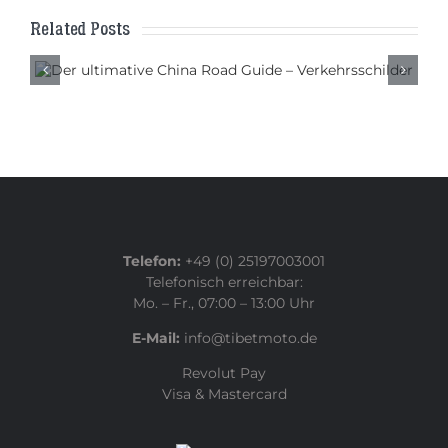
Related Posts
Das perfekte Motorrad für eine
Reise durch China
Telefon:
+49 (0) 25197003001
Telefonisch erreichbar:
Mo. – Fr., 07:00 – 13:00 Uhr
E-Mail:
info@tibetmoto.de
Revolut Pay
Visa & Mastercard