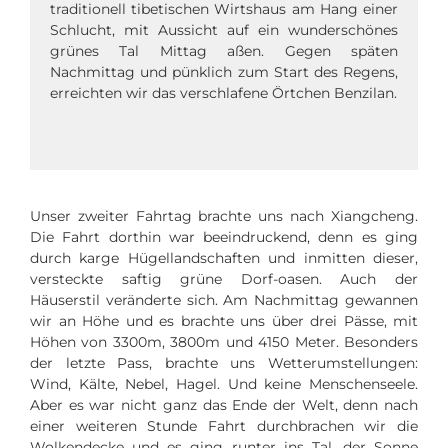
traditionell tibetischen Wirtshaus am Hang einer
Schlucht, mit Aussicht auf ein wunderschönes
grünes Tal Mittag aßen. Gegen späten
Nachmittag und pünklich zum Start des Regens,
erreichten wir das verschlafene Örtchen Benzilan.
Unser zweiter Fahrtag brachte uns nach Xiangcheng.
Die Fahrt dorthin war beeindruckend, denn es ging
durch karge Hügellandschaften und inmitten dieser,
versteckte saftig grüne Dorf-oasen. Auch der
Häuserstil veränderte sich. Am Nachmittag gewannen
wir an Höhe und es brachte uns über drei Pässe, mit
Höhen von 3300m, 3800m und 4150 Meter. Besonders
der letzte Pass, brachte uns Wetterumstellungen:
Wind, Kälte, Nebel, Hagel. Und keine Menschenseele.
Aber es war nicht ganz das Ende der Welt, denn nach
einer weiteren Stunde Fahrt durchbrachen wir die
Wolkendecke und es ging runter ins Tal, der Sonne