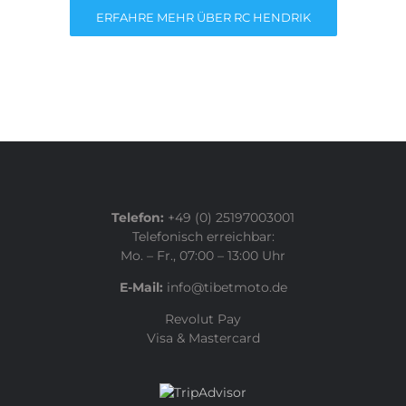
ERFAHRE MEHR ÜBER RC HENDRIK
Telefon:
+49 (0) 25197003001
Telefonisch erreichbar:
Mo. – Fr., 07:00 – 13:00 Uhr
E-Mail:
info@tibetmoto.de
Revolut Pay
Visa & Mastercard