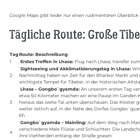
Google Maps gibt leider nur einen rudimentären Überblick ü
Tägliche Route: Große Tib
Tag
Route: Beschreibung
1
Erstes Treffen in Lhasa:
Flug nach Lhasa, transfer zum
Sightseeing und Akklimatisierungstag in Lhasa:
Wir
2
Nachmittag haben wir Zeit für den Bharkor Markt un
wichtigste Tempel für Tibeter, in der historischen Alts
Lhasa – Gongbo`gyamda:
An unserem ersten Tag ver
etwa 50 Kilometer machen wir eine Pause im Ganden K
3
hieraus das weite Tal unten überschauen. Das Kloster g
weiter östlich auf, in der Nähe des Dorfes Gongbo`gy
6h
Gongbo`gyamda – Mainling:
Auf dem Weg nach Mainl
verschiedene Male Flüsse und Schluchten. Die Landscha
4
ihre Viehherden entlang der Straße grasen.