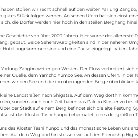
haben stoßen wir recht schnell auf den weiten Yarlung Zangbo, 
gutes Stück folgen werden. An seinen Ufern hat sich einst eine
 sich, die Dörfer werden hier hoch in den steilen Berghang hine
e Geschichte von über 2000 Jahren. Hier wurde der allererste 
khang, gebaut. Beide Sehenswürdigkeiten sind in der näheren U
 Hotel angekommen sind und eine Pause eingelegt haben, fahr
Yarlung Zangbo weiter gen Westen. Der Fluss verbreitert sich n
seiner Quelle, dem Yamzho Yumco See. An dessen Ufern, in der 
 denen wir den See und die ihn überragenden Berge überblicken 
 kleine Landstraßen nach Shigatse. Auf dem Weg dorthin komme
rden, sondern auch noch Zeit haben das Palcho Kloster zu besic
t. Über der Stadt auf einem Berg befindet sich die alte Festung 
atse ist das Kloster Tashilhunpo beheimatet, eines der größten T
ns das Kloster Tashilhunpo und das monastische Leben uns an
hen. Auf dem Weg dorthin stossen wir auf den Friendship Highw