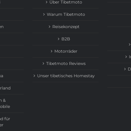
i
Über Tibetmoto
Warum Tibetmoto
en
Reisekonzept
B2B
Motorräder
Tibetmoto Reviews
D
ka
Unser tibetisches Homestay
rland
n &
obile
d für
er