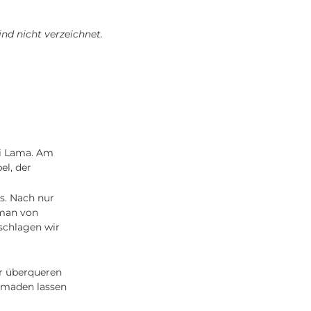
nd nicht verzeichnet.
ai Lama. Am
l, der
s. Nach nur
 man von
 schlagen wir
r überqueren
Nomaden lassen