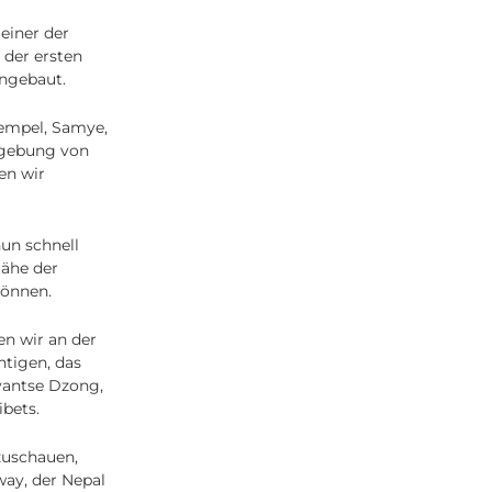
einer der
 der ersten
ingebaut.
Tempel, Samye,
mgebung von
en wir
un schnell
Nähe der
können.
n wir an der
htigen, das
Gyantse Dzong,
ibets.
zuschauen,
ay, der Nepal