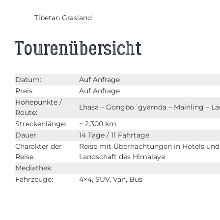
Tibetan Grasland
Tourenübersicht
Datum:
Auf Anfrage
Preis:
Auf Anfrage
Höhepunkte /
Lhasa – Gongbo´gyamda – Mainling – Lanx
Route:
Streckenlänge:
~ 2.300 km
Dauer:
14 Tage / 11 Fahrtage
Charakter der
Reise mit Übernachtungen in Hotels und G
Reise:
Landschaft des Himalaya
Mediathek:
Fahrzeuge:
4×4, SUV, Van, Bus