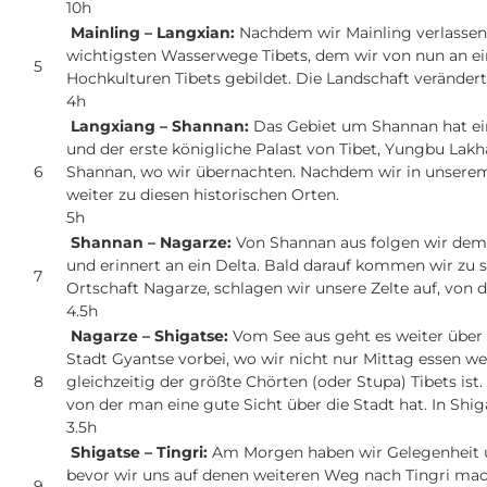
10h
Mainling – Langxian:
Nachdem wir Mainling verlassen 
wichtigsten Wasserwege Tibets, dem wir von nun an ein 
5
Hochkulturen Tibets gebildet. Die Landschaft verändert
4h
Langxiang – Shannan:
Das Gebiet um Shannan hat ein
und der erste königliche Palast von Tibet, Yungbu La
6
Shannan, wo wir übernachten. Nachdem wir in unserem
weiter zu diesen historischen Orten.
5h
Shannan – Nagarze:
Von Shannan aus folgen wir dem 
und erinnert an ein Delta. Bald darauf kommen wir zu 
7
Ortschaft Nagarze, schlagen wir unsere Zelte auf, von
4.5h
Nagarze – Shigatse:
Vom See aus geht es weiter über
Stadt Gyantse vorbei, wo wir nicht nur Mittag essen we
8
gleichzeitig der größte Chörten (oder Stupa) Tibets is
von der man eine gute Sicht über die Stadt hat. In Shig
3.5h
Shigatse – Tingri:
Am Morgen haben wir Gelegenheit u
bevor wir uns auf denen weiteren Weg nach Tingri mac
9