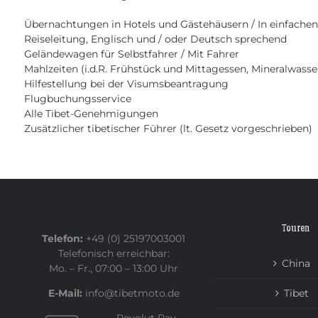
Übernachtungen in Hotels und Gästehäusern / In einfache
Reiseleitung, Englisch und / oder Deutsch sprechend
Geländewagen für Selbstfahrer / Mit Fahrer
Mahlzeiten (i.d.R. Frühstück und Mittagessen, Mineralwasse
Hilfestellung bei der Visumsbeantragung
Flugbuchungsservice
Alle Tibet-Genehmigungen
Zusätzlicher tibetischer Führer (lt. Gesetz vorgeschrieben)
Touren
Telefon:
+49 (0) 25197003001
Telefonisch erreichbar:
China
Mo. – Fr., 07:00 – 13:00 Uhr
E-Mail:
info@tibetmoto.de
Tibet