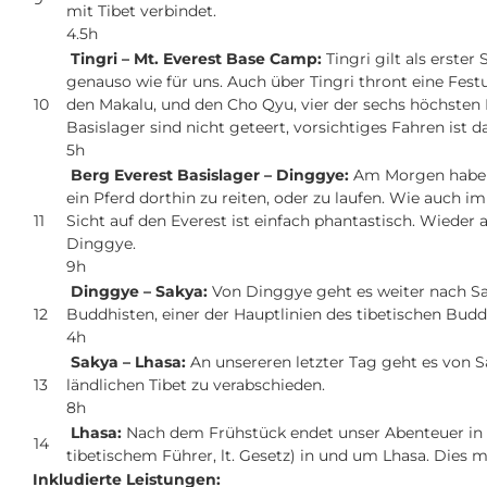
mit Tibet verbindet.
4.5h
Tingri – Mt. Everest Base Camp:
Tingri gilt als erste
genauso wie für uns. Auch über Tingri thront eine Festu
10
den Makalu, und den Cho Qyu, vier der sechs höchsten
Basislager sind nicht geteert, vorsichtiges Fahren ist
5h
Berg Everest Basislager – Dinggye:
Am Morgen haben 
ein Pferd dorthin zu reiten, oder zu laufen. Wie auch 
11
Sicht auf den Everest ist einfach phantastisch. Wie
Dinggye.
9h
Dinggye – Sakya:
Von Dinggye geht es weiter nach Sa
12
Buddhisten, einer der Hauptlinien des tibetischen Bud
4h
Sakya – Lhasa:
An unsereren letzter Tag geht es von
13
ländlichen Tibet zu verabschieden.
8h
Lhasa:
Nach dem Frühstück endet unser Abenteuer in Lh
14
tibetischem Führer, lt. Gesetz) in und um Lhasa. Dies
Inkludierte Leistungen: