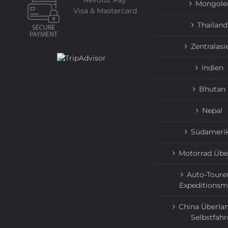
Revolut Pay
Mongole
Visa & Mastercard
Thailand
Zentralasi
Indien
Bhutan
Nepal
Südameri
Motorrad Übe
Auto-Toure
Expeditionsm
China Überlan
Selbstfahr