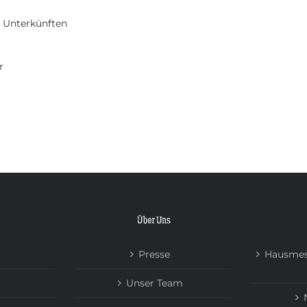
n Unterkünften
r
Über Uns
Presse
Hausmes
Unser Team