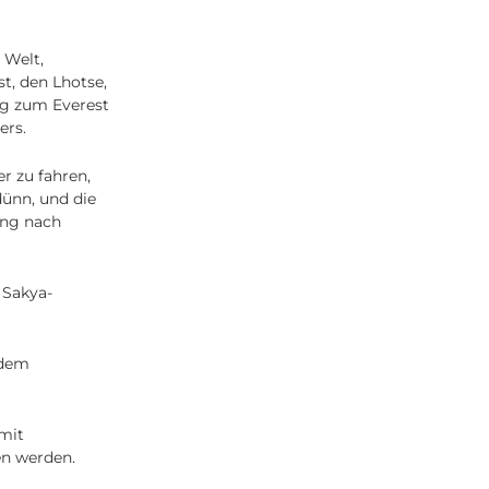
 Welt,
t, den Lhotse,
eg zum Everest
ers.
r zu fahren,
dünn, und die
ung nach
 Sakya-
 dem
(mit
en werden.