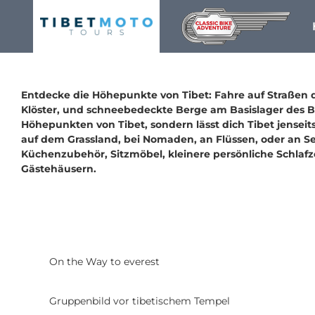
Skip
to
content
Entdecke die Höhepunkte von Tibet: Fahre auf Straßen d
Klöster, und schneebedeckte Berge am Basislager des Be
Höhepunkten von Tibet, sondern lässt dich Tibet jensei
auf dem Grassland, bei Nomaden, an Flüssen, oder an Se
Küchenzubehör, Sitzmöbel, kleinere persönliche Schlafze
Gästehäusern.
On the Way to everest
Gruppenbild vor tibetischem Tempel