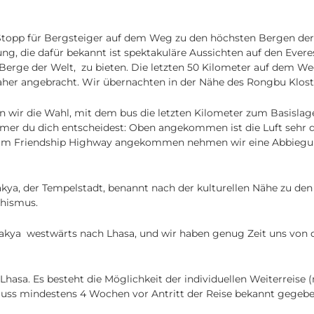
r Stopp für Bergsteiger auf dem Weg zu den höchsten Bergen der
ng, die dafür bekannt ist spektakuläre Aussichten auf den Everes
 Berge der Welt, zu bieten. Die letzten 50 Kilometer auf dem W
 daher angebracht. Wir übernachten in der Nähe des Rongbu Klost
wir die Wahl, mit dem bus die letzten Kilometer zum Basislage
immer du dich entscheidest: Oben angekommen ist die Luft sehr 
der am Friendship Highway angekommen nehmen wir eine Abbieg
kya, der Tempelstadt, benannt nach der kulturellen Nähe zu den
dhismus.
 Sakya westwärts nach Lhasa, und wir haben genug Zeit uns von
asa. Es besteht die Möglichkeit der individuellen Weiterreise 
 muss mindestens 4 Wochen vor Antritt der Reise bekannt gegeb