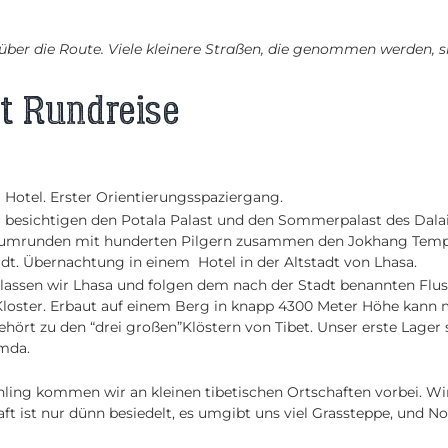
ber die Route. Viele kleinere Straßen, die genommen werden, si
et Rundreise
 Hotel. Erster Orientierungsspaziergang.
 besichtigen den Potala Palast und den Sommerpalast des Dal
d umrunden mit hunderten Pilgern zusammen den Jokhang Tempe
tadt. Übernachtung in einem Hotel in der Altstadt von Lhasa.
lassen wir Lhasa und folgen dem nach der Stadt benannten Flus
loster. Erbaut auf einem Berg in knapp 4300 Meter Höhe kann
ehört zu den “drei großen”Klöstern von Tibet. Unser erste Lager
amda.
ing kommen wir an kleinen tibetischen Ortschaften vorbei. Wi
ft ist nur dünn besiedelt, es umgibt uns viel Grassteppe, und 