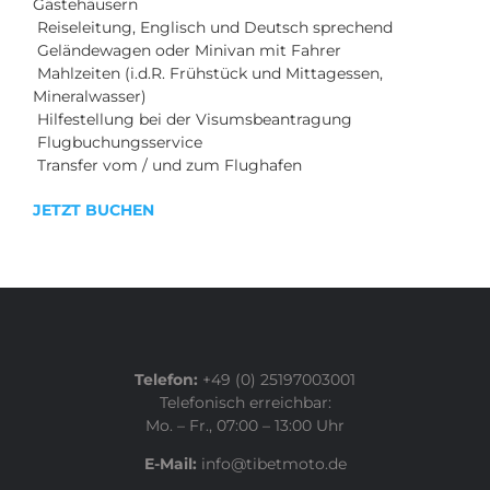
Gästehäusern
Reiseleitung, Englisch und Deutsch sprechend
Geländewagen oder Minivan mit Fahrer
Mahlzeiten (i.d.R. Frühstück und Mittagessen,
Mineralwasser)
Hilfestellung bei der Visumsbeantragung
Flugbuchungsservice
Transfer vom / und zum Flughafen
JETZT BUCHEN
Telefon:
+49 (0) 25197003001
Telefonisch erreichbar:
Mo. – Fr., 07:00 – 13:00 Uhr
E-Mail:
info@tibetmoto.de