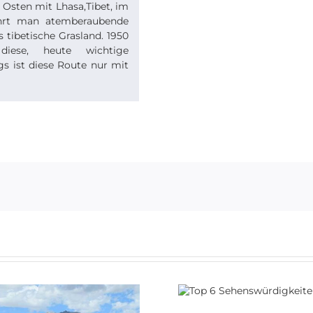
 Osten mit Lhasa,Tibet, im
ährt man atemberaubende
 tibetische Grasland. 1950
iese, heute wichtige
gs ist diese Route nur mit
Top 6
Wie beantrag
Sehenswürdigkeiten in
Visum fü
China