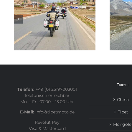
oad
Das perfekte Motorrad für
er
eine Reise durch China
Touren
Telefon:
+49 (0) 25197003001
Telefonisch erreichbar:
China
Mo. – Fr., 07:00 – 13:00 Uhr
E-Mail:
info@tibetmoto.de
Tibet
Revolut Pay
Mongole
Visa & Mastercard