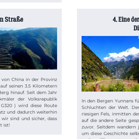
en Straße
4. Eine de
D
 von China in der Provinz
auf seinen 3.5 Kilometern
erg hinauf. Seit dem Jahr
kmäler der Volksrepublik
In den Bergen Yunnans füh
 G320 ) wird diese Route
Schluchten der Welt. De
utz und dadurch weiterhin
riesigen Fels, inmitten d
 wir sind und sicher, dass
auf die andere Seite gesp
 ist!
zuvor. Seitdem wandern 
um diese Geschichte selbs