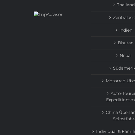
Thailand
Zentralasi
Indien
Bhutan
Nepal
Südameri
Motorrad Übe
Auto-Toure
Expeditionsm
China Überlan
Selbstfahr
Individual & Famil