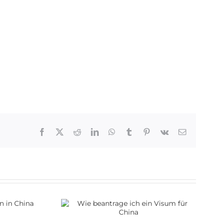
Facebook
X
Reddit
LinkedIn
WhatsApp
Tumblr
Pinterest
Vk
Email
e ich ein
r China