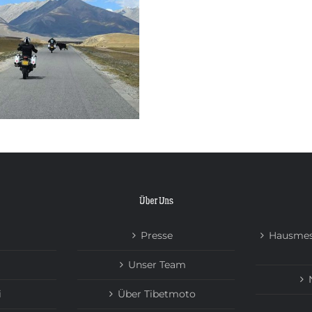
Über Uns
Presse
Hausmes
Unser Team
i
Über Tibetmoto