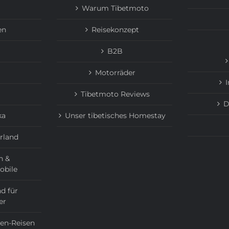
Warum Tibetmoto
en
Reisekonzept
B2B
Motorräder
Tibetmoto Reviews
D
ka
Unser tibetisches Homestay
rland
n &
obile
d für
er
ien-Reisen